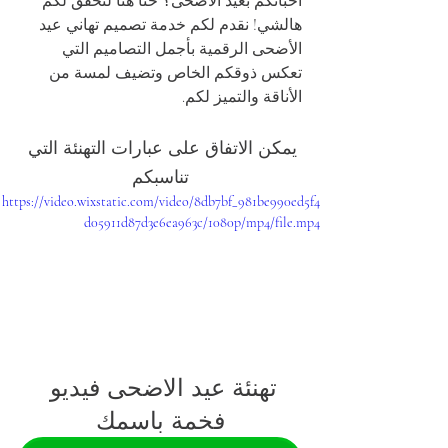
أحبائكم بعيد الأضحى؟ حنا هنا لنحقق لكم 
هالشي! نقدم لكم خدمة تصميم تهاني عيد 
الأضحى الرقمية بأجمل التصاميم التي 
تعكس ذوقكم الخاص وتضيف لمسة من 
الأناقة والتميز لكم.
يمكن الاتفاق على عبارات التهنئة التي 
تناسبكم
https://video.wixstatic.com/video/8db7bf_981be990ed5f4
d05911d87d3e6ea963c/1080p/mp4/file.mp4
تهنئة عيد الاضحى فيديو 
فخمة باسمك