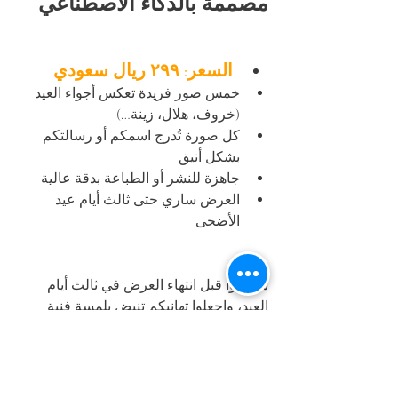
مصممة بالذكاء الاصطناعي
السعر: ٢٩٩ ريال سعودي
خمس صور فريدة تعكس أجواء العيد 
(خروف، هلال، زينة…)
كل صورة تُدرج اسمكم أو رسالتكم 
بشكل أنيق
جاهزة للنشر أو الطباعة بدقة عالية
العرض ساري حتى ثالث أيام عيد 
الأضحى
سارعوا قبل انتهاء العرض في ثالث أيام 
العيد، واجعلوا تهانيكم تنبض بلمسة فنية 
مميزة!
لتصميم تهنئة عيد الاضحى باسمك اتصل بنا الآن