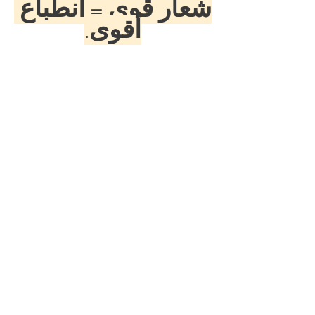
شعار قوي = انطباع 
أقوى.