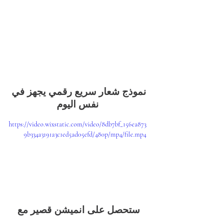
نموذج شعار سريع رقمي يجهز في 
نفس اليوم
https://video.wixstatic.com/video/8db7bf_156ea873
9b334a3191a3c1ed5ad05efd/480p/mp4/file.mp4
ستحصل على انميشن قصير مع 